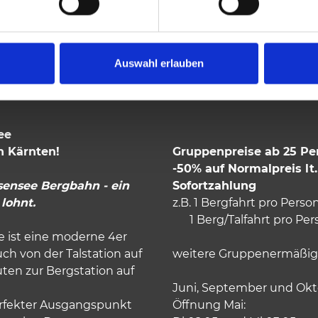
BAHNEN
Auswahl erlauben
ee
n Kärnten!
Gruppenpreise ab 25 Pe
-50% auf Normalpreis lt
sensee Bergbahn - ein
Sofortzahlung
 lohnt.
z.B. 1 Bergfahrt pro Perso
1 Berg/Talfahrt pro Perso
 ist eine moderne 4er
ch von der Talstation auf
weitere Gruppenermäßig
ten zur Bergstation auf
Juni, September und Okt
perfekter Ausgangspunkt
Öffnung Mai: