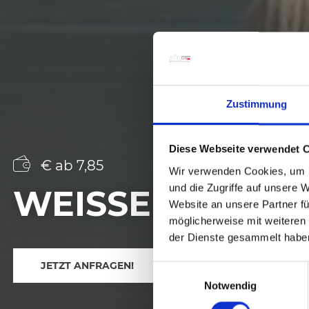
Zustimmung
Diese Webseite verwendet 
€ ab 7,85
Wir verwenden Cookies, um I
und die Zugriffe auf unsere 
WEISSENSEE B
Website an unsere Partner fü
möglicherweise mit weiteren
der Dienste gesammelt habe
JETZT ANFRAGEN!
E
Notwendig
i
n