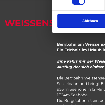
w
i
l
WEISSENSEE BERG
l
Ablehnen
i
g
u
n
Bergbahn am Weissens
g
Ein Erlebnis im Urlaub i
s
a
Eine Fahrt mit der Weis
u
Ausflug der sich einfach
s
w
Die Bergbahn Weissensee
a
Sesselbahn und bringt Eu
h
956 m Seehöhe in 12 Minu
l
1.324m Seehöhe.
Die Bergstation ist ein 