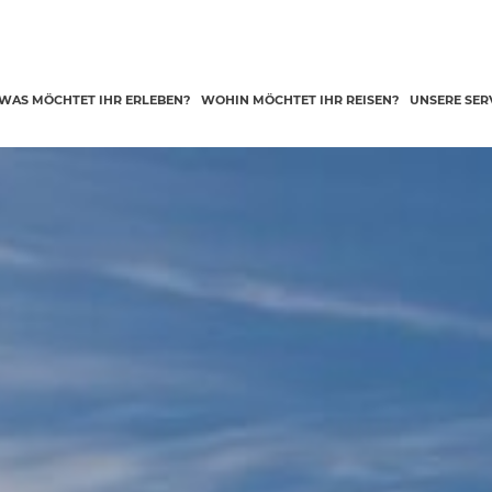
WAS MÖCHTET IHR ERLEBEN?
WOHIN MÖCHTET IHR REISEN?
UNSERE SER