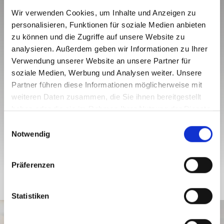
Wir verwenden Cookies, um Inhalte und Anzeigen zu
personalisieren, Funktionen für soziale Medien anbieten
zu können und die Zugriffe auf unsere Website zu
analysieren. Außerdem geben wir Informationen zu Ihrer
Verwendung unserer Website an unsere Partner für
soziale Medien, Werbung und Analysen weiter. Unsere
Partner führen diese Informationen möglicherweise mit
weiteren Daten zusammen, die Sie ihnen bereitgestellt
haben oder die sie im Rahmen Ihrer Nutzung der Dienste
gesammelt haben.
E
Notwendig
i
UNSERE SERVICES
n
w
Präferenzen
i
l
l
Statistiken
i
g