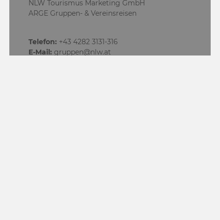
NLW Tourismus Marketing GmbH
ARGE Gruppen- & Vereinsreisen
Telefon:
+43 4282 3131-316
E-Mail:
gruppen@nlw.at
Kontakt speichern
NEWSLETTER-ANMELDUNG
Meldet Euch für unseren Newsletter an und bleibt laufend
über aktuelle Angebote und Events informiert.
ZUM NEWSLETTER ANMELDEN