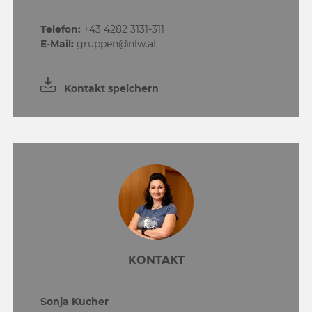
Telefon:
+43 4282 3131-311
E-Mail:
gruppen@nlw.at
Kontakt speichern
KONTAKT
Sonja Kucher