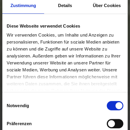
Zustimmung
Details
Über Cookies
Diese Webseite verwendet Cookies
Wir verwenden Cookies, um Inhalte und Anzeigen zu
personalisieren, Funktionen für soziale Medien anbieten
zu können und die Zugriffe auf unsere Website zu
analysieren. Außerdem geben wir Informationen zu Ihrer
Verwendung unserer Website an unsere Partner für
soziale Medien, Werbung und Analysen weiter. Unsere
Partner führen diese Informationen möglicherweise mit
weiteren Daten zusammen, die Sie ihnen bereitgestellt
€ ab 8,-
haben oder die sie im Rahmen Ihrer Nutzung der Dienste
MALTA HOCHALMSTRASSE
gesammelt haben.
E
Notwendig
i
JETZT ANFRAGEN!
n
w
Präferenzen
i