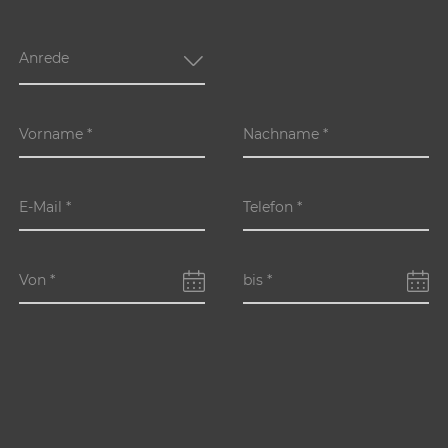
Anrede
Vorname
*
Nachname
*
E-Mail
*
Telefon
*
Von
*
bis
*
Erwachsene
*
Kinder
Anmerkung